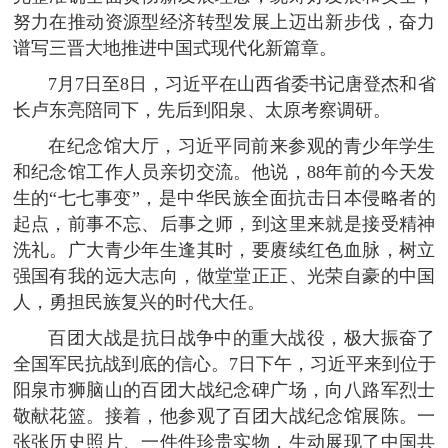
努力在推动资源型经济转型发展上迈出新步伐，奋力
谱写三晋大地推进中国式现代化新篇章。
7月7日至8日，习近平在山西省委书记唐登杰和省
长卢东亮陪同下，先后到阳泉、太原考察调研。
在纪念馆大厅，习近平同前来参观的青少年学生
和纪念馆工作人员亲切交流。他说，88年前的今天发
生的“七七事变”，是中华民族全面抗击日本侵略者的
起点，前事不忘、后事之师，到这里来就是接受精神
洗礼。广大青少年生逢其时，要赓续红色血脉，树立
强国有我的远大志向，做堂堂正正、光荣自豪的中国
人，勇担民族复兴的时代大任。
百团大战是抗日战争中的重大战役，极大振奋了
全国军民抗战到底的信心。7日下午，习近平来到位于
阳泉市狮脑山的百团大战纪念碑广场，向八路军烈士
敬献花篮。接着，他参观了百团大战纪念馆展陈。一
张张历史照片、一件件珍贵实物，生动展现了中国共