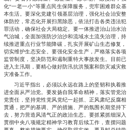
化“一老一小”等重点民生保障服务，兜牢困难群众基
本生活。要深化党建引领基层治理，强化社会治安整
体防控，常态化开展扫黑除恶，依法打击各类违法犯
罪活动，确保社会大局稳定。要一体推进治山治水治
气治城，全面加强防沙治沙和流域水土流失治理，持
续推进重点行业节能降碳，扎实开展矿山生态修复，
切实维护生态安全。要强化安全生产，严格落实各项
监管制度，坚决防范和遏制重特大事故发生。目前已
进入主汛期，要精心做好防汛抗洪预案和防灾减灾救
灾准备工作。
习近平指出，必须以永远在路上的坚韧和执着推
进全面从严治党。要发扬自我革命精神，落实管党治
党责任，坚持党性党风党纪一起抓、正风肃纪反腐相
贯通，把严的基调、严的措施、严的氛围长期坚持下
去，努力营造风清气正的政治生态。要抓紧抓细深入
贯彻中央八项规定精神学习教育后续工作，查摆问题