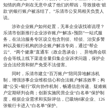
知情的商户则在无意中成了他们的帮凶，导致接收‘赃
款’的银行账户被冻结了。”乐清市公安局相关负责人
说。
涉诈企业账户如何处置，无辜企业该找谁说理？
乐清市创新推行企业涉诈账户“解冻+预防”一站式服
务，在法治服务专区设立包含刑侦、经侦、治安多警
种以及银行机构的涉企账户解冻专岗，通过“帮企
云”、“两个健康”直通车（政企恳谈会）、异地商会联
合会等线上线下渠道全量归集企业诉求问题，保护企
业合法经营和财产免受不法侵害。
同时，乐清市建立“百万账户”陪同异地解冻机
制，增强涉事企业维权信心和合法账户解冻效率；构
建“公安+银行”双向协作机制，畅通信息传递、疑难账
户定期研判会商；创新实施民营企业“白名单”保护制
度，根据企业需求和实际评估，已吸纳8家企业、126
张银行卡进入“白名单”保护。