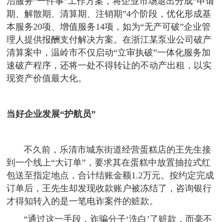
治服务“一件事”工作方案，将企业市场退出分成“申请
期、解散期、清算期、注销期”4个阶段，优化形成基
本服务20项、增值服务14项，如为“无产可破”企业管
理人提供报酬支付解决方案。在浙江某泵业公司破产
清算案中，温岭市不仅启动“立审执破”一体化服务加
速破产程序，还将一处不得转让的不动产出租，以实
现资产价值最大化。
当好企业发展“护航员”
不久前，乐清市城东街道经营蛋糕店的王先生接
到一个线上“大订单”，要求其在蛋糕中放置抽拉式红
包送至指定地点，合计结账金额1.2万元。按约定完成
订单后，王先生却发现收款账户被冻结了，咨询银行
才得知转入的是一笔电诈案件的赃款。
“通过这一手段，诈骗分子‘洗白’了赃款，而毫不