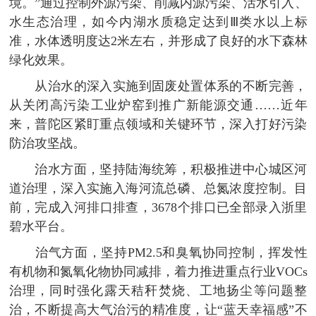
境。”通过控制外源污染、削减内源污染、活水引入、
水生态治理，如今内湖水质稳定达到Ⅲ类水以上标
准，水体透明度达2米左右，并形成了良好的水下森林
绿化效果。
从治水的深入实施到固废处置体系的不断完善，
从关闭高污染工业炉窑到推广新能源交通……近年
来，普陀区紧盯重点领域和关键环节，深入打好污染
防治攻坚战。
治水方面，坚持陆海统筹，积极推进中心城区河
道治理，深入实施入海河流总磷、总氮浓度控制。目
前，完成入河排口排查，3678个排口已全部录入浙里
碧水平台。
治气方面，坚持PM2.5和臭氧协同控制，挥发性
有机物和氮氧化物协同减排，着力推进重点行业VOCs
治理，同时强化露天秸秆焚烧、工地扬尘等问题整
治，不断提高大气治污的精准度，让“蓝天幸福感”不