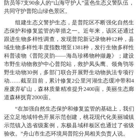
防员等7支90余人的“山海守护人”蓝色生态义警队伍，
共同守护普陀山绿色景区。
组建生态义警护生态，是普陀区不断强化自然生
态保护和修复监管的举措之一。近年来，该区还通过
跟进生物多样性调查，发现普陀新记录物种12种，县
域生物多样性丰度指数增至1381种，发行生物多样性
科普读物《普陀灵韵——海岛珍稀物种撷趣》；建设
市野生动物救护中心普陀站，救护凤头鹰、领角鸮等
野生动物30例，多部门联合开展野生动物执法专项行
动……截至目前，累计修复2公里河湖生态缓冲带和4
座废弃矿山，森林质量精准提升2400亩，美丽生态廊
道森林抚育2000亩。
“在加强自然生态保护和修复监管的基础上，我们
还立足地域特色开展示范创建，桃花现代化美丽城镇
示范镇入选省级案例，东极县域样板区也通过了省级
验收。”舟山市生态环境局普陀分局相关负责人说。