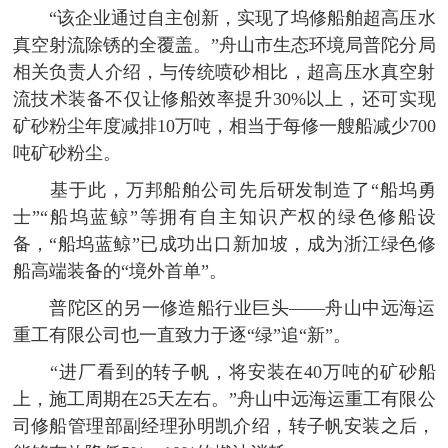
“该企业通过自主创新，实现了坞修船舶超高压水
真空射流除锈的全覆盖。”舟山市生态环境局普陀分局
相关负责人介绍，与传统喷砂相比，超高压水真空射
流技术装备不仅让修船效率提升30%以上，还可实现
矿砂粉尘年度减排10万吨，相当于每修一艘船减少700
吨矿砂粉尘。
基于此，万邦船舶公司先后研发制造了“船坞勇
士”“船坞蓝鲸”等拥有自主知识产权的绿色修船设
备，“船坞蓝鲸”已成功出口新加坡，成为浙江绿色修
船高端装备的“境外首单”。
普陀区的另一修造船行业巨头——舟山中远海运
重工有限公司也一直致力于逐“绿”追“新”。
“进厂看到的转子帆，将安装在40万吨的矿砂船
上，施工周期在25天左右。”舟山中远海运重工有限公
司修船管理部副经理孙明凯介绍，转子帆安装之后，