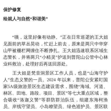
保护修复
绘就人与自然“和谐美”
“咦，这里好像有动静。”正在日常巡逻的王大姐
见面前的草丛晃动，忙赶上前去，原来是两只中华穿
山甲被栅栏网缠住不断挣扎。王大姐迅速联系区域生
态警长，并将两只“小精灵”护送到普陀山公管中心林
业科救治，处理好后再送回原处。
王大姐是梵音洞景区工作人员，也是“山海守护
人”生态义警的一员。2024 年以来，普陀公安紧盯国
家5A级旅游景区生态建设需求，围绕“海域、河道、
林区、田地、路段、项目、景区”等七大重点区域，整
合吸收“洛迦义警”等群防群治队伍，组建东海柯渔
员、岸线守望员、小岛瞭望员、绿色巡护员、景区联