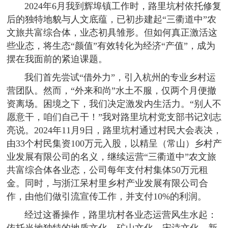
2024年6月我到辉埠镇工作时，路里坑村依托修复
后的独特地貌与人文底蕴，已初步建起“三衢道中”农
文旅共富综合体，业态初具雏形。但如何真正激活这
些业态，将生态“颜值”有效转化为经济“产值”，成为
摆在我面前的紧迫课题。
我们首先尝试“借外力”，引入杭州的专业乡村运
营团队。然而，“外来和尚”水土不服，仅两个月便撤
资离场。困境之下，我们决定激发内生活力。“别人不
愿意干，咱们自己干！”我对路里坑村党支部书记刘志
亮说。2024年11月9日，路里坑村通过村民大会表决，
由33个村民集资100万元入股，以精呈（常山）乡村产
业发展有限公司的名义，继续运营“三衢道中”农文旅
共富综合体各业态，公司每年支付村集体50万元租
金。同时，与浙江呆村里乡村产业发展有限公司合
作，由他们做引流宣传工作，并支付10%的利润。
经过这番操作，路里坑村各业态运营风生水起：
依托当地独特的地质文化、矿山文化、宋诗文化、新