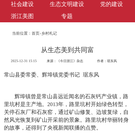
社会建设
生态文明建设
党的建设
浙江美图
专题
当前位置：
首页
乡村札记
>
从生态美到共同富
2025-12-31 15:15
来源：《今日浙江》杂志
作者：琚东风
常山县委常委、辉埠镇党委书记 琚东风
辉埠镇曾是常山县远近闻名的石灰钙产业镇，路
里坑村是主产地。2013年，路里坑村开始绿色转型，
关停石灰厂和石灰窑，通过矿山修复、边坡复绿，自
然风光恢复到矿山开采前的景象。路里坑村华丽转身
的故事，还得到了央视新闻联播的点赞。