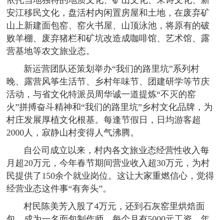
安江移民文化，盘活村内闲置房屋和土地，在废弃矿
山上新建面包窑、窑火书屋、山顶泳池，将原有的破
败羊棚、废弃猪栏和矿坑改造成咖啡馆、艺术馆、露
营基地等农文旅业态。
新运营团队还策划举办“我们的路里坑”系列村
晚、露营风筝生活节、乡村年味节、团建研学等节庆
活动，与省文化特派员周华诚一道提炼“不灭的窑
火”拼搏奋斗精神和“我们的路里坑”乡村文化品牌，为
村庄发展厚植文化根基。每逢节假日，日均游客超
2000人，寂静山村变得人气沸腾。
自公司成立以来，村内各文旅业态经营性收入每
月超20万元，今年春节期间营业收入超30万元，为村
民提供了150余个就业岗位。这让大家重燃信心，觉得
经营业态这件事“有奔头”。
村民陈美芳入股了4万元，还到石灰窑里烘焙面
包，成为一名面包制作师，每个月有5000元工资，年