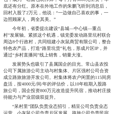
底还有分红。原本在外地工作的朱鹏飞听到消息后，
回村入股了2万元，他说：“一边做自己喜欢的事，一
边照顾家人，两全其美。”
今年初，省委提出建设“县城—中心镇—重点
村”发展轴。紧抓这个机遇，镇党委发动路里坑村联合
周边8个行政村，共同组建小灰鼠商贸有限公司，整合
特色农产品，打造“路里坑货”礼包，形成片区IP，并
通过“乡村直播间”线上销售，销量大涨。
发展势头也吸引了县属国企的目光。常山县农投
公司下属旅游公司主动与村集体、片区强村公司合资
成立路旅旅游开发公司。村集体将农户闲置的115间房
盘活，按4000元/间/年的评估价，以10年租期入股路
旅公司，国企投资800万元改造提升民宿，推动村庄接
待能力与产业层级双提升。
“呆村里”团队负责业态招引，精呈公司负责业态
运营，小灰鼠公司负责片区发展，路旅公司负责民宿