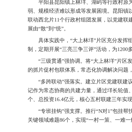
平阳县昆阳镇上林垟、湖屿等行政村原
弱、规模经济难以形成等发展困境。昆阳镇
联动西北片11个行政村组团发展，以党建联
展由“散”到“统”。
具体实践中，“大上林垟”片区充分发挥组
制，定期开展“三亮三争三评”活动，为120
“三级贯通”强协调。将“大上林垟”片区
的抓片促村包联体系，常态化协调解决问题，
“多跨联动”强落实。建立片区党建联建
记作为常态协商的共建力量，通过垟长轮值、
个、总投资16.4亿元，核心五村联建三年实
“专班挂钩”强支撑。推行“N对1”包挂
关键领域难题86个，实现“一村一策、一难一