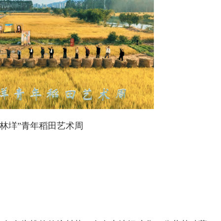
上林垟”青年稻田艺术周