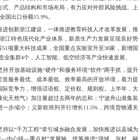
方式、产品结构和市场布局，有力应对外部风险挑战。上
全国出口份额15.9%。
推进创新浙江建设，一体推进教育科技人才改革发展，推
浙江特色现代化产业体系，新质生产力发展呈现良好势
等51项重大科技成果，全国重点实验室升至38家，新增国
制造业集群4个，人工智能、低空经济等产业快速发展。
持开放基础设施“硬件”和服务环境“软件”两手抓，提升
打造服务最优、成本最低、效率最高的开放环境，着力提
国际竞争力，增强话语权、定价权、规则权。上半年，大
液化天然气）加注量超过去两年的总和；宁波舟山港集装
距进一步缩小；义新欧班列开行增长11.5%，跨境货物通关
坚持以“千万工程”牵引城乡融合发展，加快推进以县城为
—中心镇—重点村”发展轴，统筹推进“强城、兴村、融