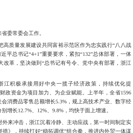
来省委常委会工作。
把高质量发展建设共同富裕示范区作为忠实践行“八八战
平总书记“4+1”重要要求，紧扣“132”总体部署，一体
项重大改革，坚决做到“总书记有号令、党中央有部署，浙江
浙江积极承接用好中央一揽子经济政策，持续优化提
元省级财政资金为项目加力、为企业赋能。上半年，全省1596
，社会消费品零售总额增长5.3%，规上高技术产业、数字经
长12.7%、12%、9.8%，均快于面上增速。
对外来冲击，浙江沉着冷静、主动应战，第一时间制定实
措》，持续打好“稳拓调优”组合拳，推进内外贸一体谋