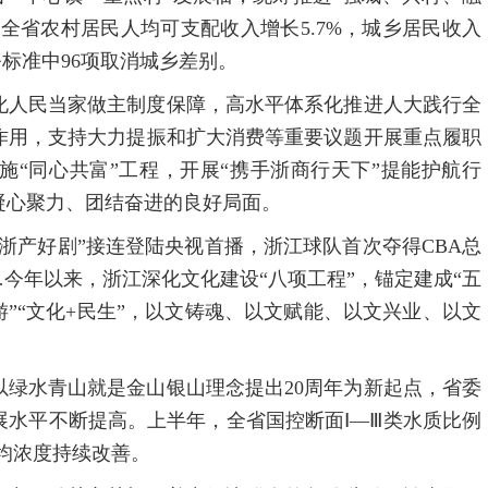
，全省农村居民人均可支配收入增长5.7%，城乡居民收入
务标准中96项取消城乡差别。
化人民当家做主制度保障，高水平体系化推进人大践行全
作用，支持大力提振和扩大消费等重要议题开展重点履职
“同心共富”工程，开展“携手浙商行天下”提能护航行
凝心聚力、团结奋进的良好局面。
浙产好剧”接连登陆央视首播，浙江球队首次夺得CBA总
…今年以来，浙江深化文化建设“八项工程”，锚定建成“五
旅游”“文化+民生”，以文铸魂、以文赋能、以文兴业、以文
以绿水青山就是金山银山理念提出20周年为新起点，省委
水平不断提高。上半年，全省国控断面Ⅰ—Ⅲ类水质比例
平均浓度持续改善。