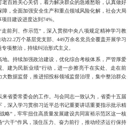
盯老百姓关心关切，着力解决群众的急难愁盼，认真做好
保障，全面加强安全生产和重点领域风险化解，社会大局
项目建设进度达到74%。
定“走前列、作示范”，深入贯彻中央八项规定精神学习教
动22.2万个基层党支部、449万余名党员全覆盖开展学习
题专项整治，持续纠治形式主义。
高地。持续加强政治建设，优化综合考核体系，严管厚爱
观、建为民新业绩”行动，进一步擦亮干在实处、走在前
力大数据监督，推进招投标领域监督治理，集中整治群众
以来省委常委会的工作。与会同志一致认为，省委十五届
下，深入学习贯彻习近平总书记重要讲话重要指示批示精
战略”，牢牢扭住高质量发展建设共同富裕示范区这一核
扬“六干”作风，顶住压力、奋力前行，推动经济运行保持