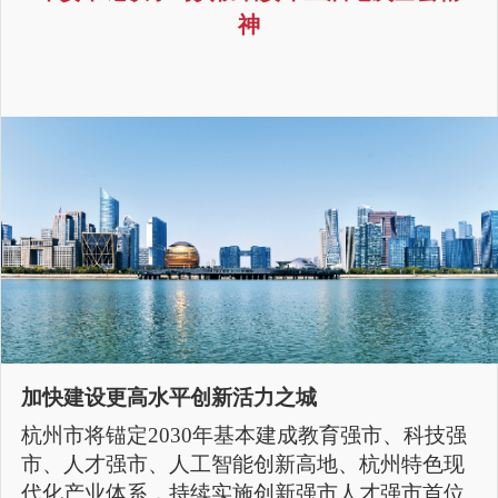
2026年第六期
神
2026年第四,五期
2026年第三期
2026年第二期
2026年第一期
2025年第二十四期
2025年第二十三期
2025年第二十二期
2025年第二十一期
加快建设更高水平创新活力之城
2025年第二十期
杭州市将锚定2030年基本建成教育强市、科技强
2025年第十九期
市、人才强市、人工智能创新高地、杭州特色现
代化产业体系，持续实施创新强市人才强市首位