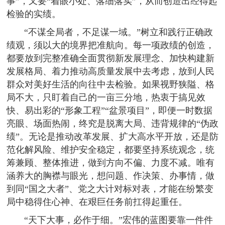
事”，又要“着眼小处、落细落实”，从而创造出经得起
检验的实绩。
“不谋全局者，不足谋一域。”树立和践行正确政
绩观，须以大的境界把准航向。每一项政绩的创造，
都要放到完整准确全面贯彻新发展理念、加快构建新
发展格局、着力推动高质量发展中去考虑，放到人民
群众对美好生活的向往中去检验。如果视野狭隘、格
局不大，只盯着自己的一亩三分地，热衷于搞见效
快、易出彩的“形象工程”“盆景项目”，即便一时数据
亮眼、场面热闹，终究是脱离大局、违背规律的“伪政
绩”。无论是推动改革发展、扩大高水平开放，还是防
范化解风险、维护安全稳定，都要坚持系统观念，统
筹兼顾、整体推进，做到方向不偏、力度不减。唯有
涵养大的胸襟与眼光，想问题、作决策、办事情，做
到同“国之大者”、党之大计对标对表，才能在纷繁变
局中稳得住心神、在艰巨任务前扛得起重任。
“天下大事，必作于细。”宏伟的蓝图要靠一件件