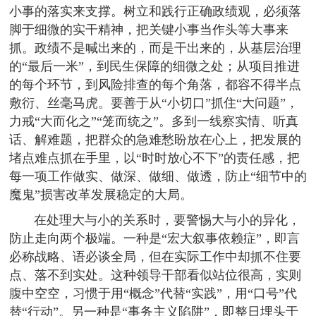
小事的落实来支撑。树立和践行正确政绩观，必须落
脚于细微的实干精神，把关键小事当作头等大事来
抓。政绩不是喊出来的，而是干出来的，从基层治理
的“最后一米”，到民生保障的细微之处；从项目推进
的每个环节，到风险排查的每个角落，都容不得半点
敷衍、丝毫马虎。要善于从“小切口”抓住“大问题”，
力戒“大而化之”“笼而统之”。多到一线察实情、听真
话、解难题，把群众的急难愁盼放在心上，把发展的
堵点难点抓在手里，以“时时放心不下”的责任感，把
每一项工作做实、做深、做细、做透，防止“细节中的
魔鬼”损害改革发展稳定的大局。
在处理大与小的关系时，要警惕大与小的异化，
防止走向两个极端。一种是“宏大叙事依赖症”，即言
必称战略、语必谈全局，但在实际工作中却抓不住要
点、落不到实处。这种领导干部看似站位很高，实则
腹中空空，习惯于用“概念”代替“实践”，用“口号”代
替“行动”。另一种是“事务主义陷阱”，即整日埋头于