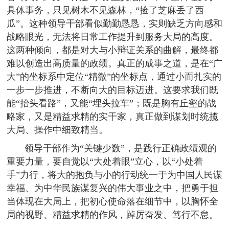
具体事务，只见树木不见森林，“捡了芝麻丢了西
瓜”。这种领导干部看似勤勤恳恳，实则缺乏方向感和
战略眼光，无法将日常工作提升到服务大局的高度。
这两种倾向，都是对大与小辩证关系的曲解，最终都
难以创造出高质量的政绩。真正的成事之道，是在“广
大”的坐标系中定位“精微”的坐标点，通过小而扎实的
一步一步推进，不断向大的目标迈进。这要求我们既
能“抬头看路”，又能“埋头拉车”；既是胸有丘壑的战
略家，又是精益求精的实干家，真正做到谋划时统揽
大局、操作中细致精当。
领导干部作为“关键少数”，是践行正确政绩观的
重要力量，要自觉以“大处着眼”立心，以“小处着
手”力行，将大的抱负与小的行动统一于为中国人民谋
幸福、为中华民族谋复兴的伟大事业之中，把勇于担
当体现在大局上，把初心使命落在细节中，以胸怀全
局的视野、精益求精的作风，踔厉奋发、笃行不怠。