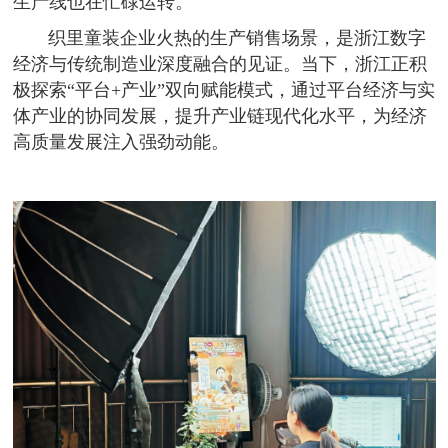
生产线也在忙碌运转。
织里童装企业火热的生产销售场景，是浙江数字
经济与传统制造业深度融合的见证。当下，浙江正积
极探索“平台+产业”双向赋能模式，通过平台经济与实
体产业的协同发展，提升产业链现代化水平，为经济
高质量发展注入强劲动能。