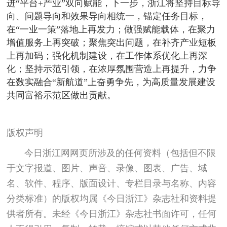
进“平台+产业”双向赋能，下一步，浙江将坚持目标导
向、问题导向和效果导向相统一，锚定任务目标，
在“一业一策”落地上再发力；做强赋能载体，在聚力
增值服务上再突破；聚焦突出问题，在补齐产业短板
上再加码；强化机制建设，在工作体系优化上再深
化；坚持示范引领，在浓厚氛围营造上再提升，力争
在数实融合“新航道”上奋勇争先，为高质量发展建设
共同富裕示范区做出贡献。
版权声明
今日浙江网网页所涉及的任何资料（包括但不限
于文字报道、图片、声音、录像、图表、广告、域
名、软件、程序、版面设计、专栏目录与名称、内容
分类标准）的版权均属《今日浙江》杂志社和资料提
供者所有。未经《今日浙江》杂志社书面许可，任何