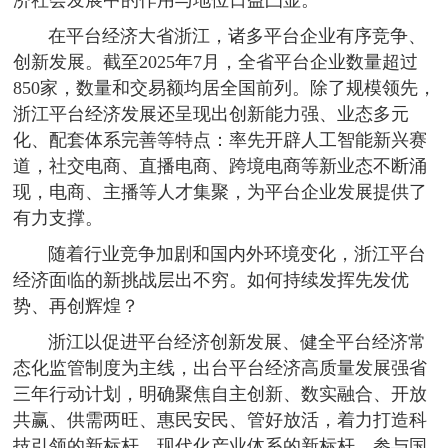
在平台经济大省浙江，诸多平台企业有序竞争、
创新发展。截至2025年7月，全省平台企业数量超过
850家，数量和交易额均居全国前列。除了规模领先，
浙江平台经济发展还呈现出创新能力强、业态多元
化、配套体系完善等特点：率先开辟人工智能新兴赛
道，社交电商、直播电商、跨境电商等新业态不断涌
现，电商、主播等人才集聚，为平台企业发展提供了
有力支撑。
随着行业竞争加剧和国内外环境变化，浙江平台
经济面临的新挑战层出不穷。如何持续发挥先发优
势、再创辉煌？
浙江以促进平台经济创新发展、健全平台经济常
态化监管制度为主线，出台平台经济高质量发展强省
三年行动计划，明确聚焦自主创新、数实融合、开放
共赢、供需两旺、惠民安民、管好放活，着力打造科
技引领的新标杆、现代化产业体系的新标杆、参与国