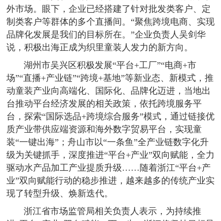
外市场。眼下，企业已经搭建了针对批发类客户、定
制类客户等群体的多个直播间。“聚焦跨境电商、实现
品牌化发展是我们的目标所在。”企业负责人吴剑华
说，积极出海正成为织里童装人发力的新方向。
湖州市吴兴区积极发展“平台+工厂”“电商+市
场”“直播+产业链”“跨境+基地”等新业态、新模式，推
动童装产业向高端化、国际化、品牌化迈进，当地出
台推动平台经济发展的相关政策，依托跨境服务平
台，探索“国际选品+跨境综合服务”模式，通过链接优
质产业带供应端资源和海外数字贸易平台，实现童
装“一键出海”；舟山市以“一条鱼”全产业链数字化升
级为关键抓手，深度推进“平台+产业”双向赋能，全力
驱动水产品加工产业提质升级……随着浙江“平台+产
业”双向赋能行动的稳步推进，越来越多的传统产业实
现了转型升级、焕新迭代。
浙江省市场监管局相关负责人表示，为持续推