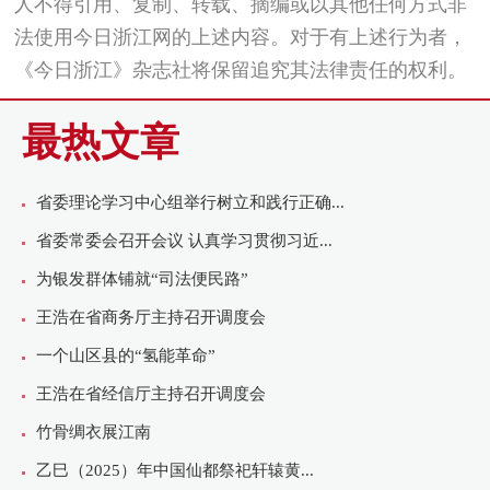
人不得引用、复制、转载、摘编或以其他任何方式非
法使用今日浙江网的上述内容。对于有上述行为者，
《今日浙江》杂志社将保留追究其法律责任的权利。
最热文章