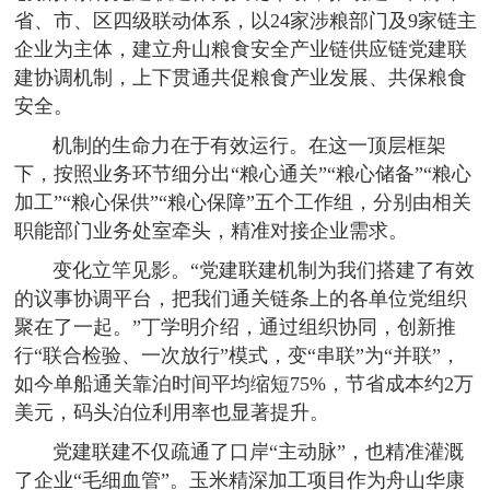
省、市、区四级联动体系，以24家涉粮部门及9家链主
企业为主体，建立舟山粮食安全产业链供应链党建联
建协调机制，上下贯通共促粮食产业发展、共保粮食
安全。
机制的生命力在于有效运行。在这一顶层框架
下，按照业务环节细分出“粮心通关”“粮心储备”“粮心
加工”“粮心保供”“粮心保障”五个工作组，分别由相关
职能部门业务处室牵头，精准对接企业需求。
变化立竿见影。“党建联建机制为我们搭建了有效
的议事协调平台，把我们通关链条上的各单位党组织
聚在了一起。”丁学明介绍，通过组织协同，创新推
行“联合检验、一次放行”模式，变“串联”为“并联”，
如今单船通关靠泊时间平均缩短75%，节省成本约2万
美元，码头泊位利用率也显著提升。
党建联建不仅疏通了口岸“主动脉”，也精准灌溉
了企业“毛细血管”。玉米精深加工项目作为舟山华康