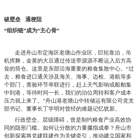
破壁垒 通梗阻
“组织链”成为“主心骨”
走进舟山市定海区老塘山作业区，巨轮靠泊，吊
机挥舞，金黄的大豆通过传送带源源不断运入后方高
耸的筒仓。这里是东部沿海重要的粮食集散中心。“过
去，粮食进口通关涉及海关、海事、边检、港航等多
个部门，查验环节串联进行，赶上天气影响或船舶集
中到港，等待时间一长，我们的泊位周转和客户成本
压力就上来了。”舟山港老塘山中转储运有限公司党支
部书记、董事长丁学明对曾经的难题记忆犹新。
行政壁垒、层级障碍，曾是制约粮食产业高效协
同的隐形门槛。如何让分散的力量攥指成拳？舟山市
创新探索将党建联建作为关键牵引，推动建立国家和