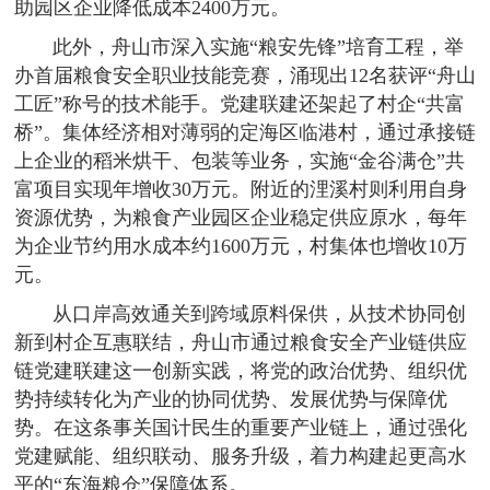
助园区企业降低成本2400万元。
此外，舟山市深入实施“粮安先锋”培育工程，举
办首届粮食安全职业技能竞赛，涌现出12名获评“舟山
工匠”称号的技术能手。党建联建还架起了村企“共富
桥”。集体经济相对薄弱的定海区临港村，通过承接链
上企业的稻米烘干、包装等业务，实施“金谷满仓”共
富项目实现年增收30万元。附近的浬溪村则利用自身
资源优势，为粮食产业园区企业稳定供应原水，每年
为企业节约用水成本约1600万元，村集体也增收10万
元。
从口岸高效通关到跨域原料保供，从技术协同创
新到村企互惠联结，舟山市通过粮食安全产业链供应
链党建联建这一创新实践，将党的政治优势、组织优
势持续转化为产业的协同优势、发展优势与保障优
势。在这条事关国计民生的重要产业链上，通过强化
党建赋能、组织联动、服务升级，着力构建起更高水
平的“东海粮仓”保障体系。