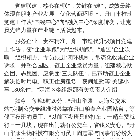
党建联建，核心在“联”，关键在“建”，成效最终
体现在服务产业发展、优化营商环境上。舟山市推动
党建工作从“围绕中心”向“融入中心”深度转变，让党
员先锋力量在产业链上活跃起来。
服务企业，贵在精准。舟山市迭代升级项目党建
工作法，变“企业单跑”为“组织助跑”。“通过‘企业吹
哨、组织领办、专员跟进’闭环机制，常态化收集企业
诉求，并整合园区、链上企业党员力量，组建粮心助
企团、志愿团、应急团‘三支队伍’，已帮助链上企业
解决临时用电、职工住房租赁、夜间通勤等‘关键小
事’180余件。”定海区委组织部有关负责人介绍。
如今，每晚8时20分，“舟山华康—定海公交东
站”定制公交专线准时停靠在舟山粮食产业园站台，等
候下夜班的员工。“以前下夜班只能打车，一趟车费就
得三十几块，现在出门就有公交车，省钱又安心。”舟
山华康生物科技有限公司员工周志军与同事们纷纷为