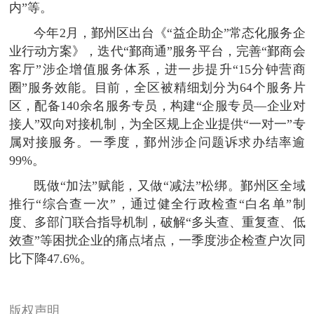
内”等。
今年2月，鄞州区出台《“益企助企”常态化服务企
业行动方案》，迭代“鄞商通”服务平台，完善“鄞商会
客厅”涉企增值服务体系，进一步提升“15分钟营商
圈”服务效能。目前，全区被精细划分为64个服务片
区，配备140余名服务专员，构建“企服专员—企业对
接人”双向对接机制，为全区规上企业提供“一对一”专
属对接服务。一季度，鄞州涉企问题诉求办结率逾
99%。
既做“加法”赋能，又做“减法”松绑。鄞州区全域
推行“综合查一次”，通过健全行政检查“白名单”制
度、多部门联合指导机制，破解“多头查、重复查、低
效查”等困扰企业的痛点堵点，一季度涉企检查户次同
比下降47.6%。
版权声明