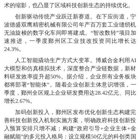
术的缩影，也凸显了区域科技创新生态的持续优化。
创新驱动传统产业跃迁新赛道。在下应街道，宁
波德盛双鹰精密机械有限公司年产百万套工业缝纫机
无油旋梭的数字化车间即将建成。“智改数转”项目加
速推进，一季度鄞州区工业技改投资同比增长达
24.3%。
人工智能撬动生产方式大变革。博威合金利用AI
大模型和仿真模拟技术，深度整合产业链数据，新材
料研发效率提升超50%。据介绍，企业所有业务板块
都将部署“智能体”。随着企业创新主体意识增强，一
季度，鄞州全区规上企业研发费用达28.42亿元、同比
增长2.67%。
加码创新投入，鄞州区发布优化创新生态构建完
善科技创新投入机制实施方案，明确政府科技创新投
入预算安排只增不减；构建“政府引导+企业主体+金
融赋能”的多元投入格局：设立规模50亿元的科创类国