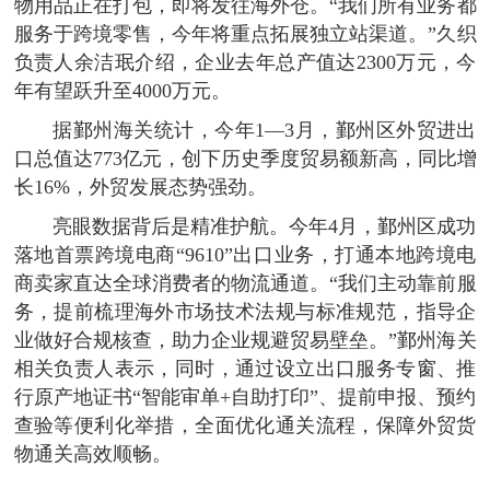
物用品正在打包，即将发往海外仓。“我们所有业务都
服务于跨境零售，今年将重点拓展独立站渠道。”久织
负责人余洁珉介绍，企业去年总产值达2300万元，今
年有望跃升至4000万元。
据鄞州海关统计，今年1—3月，鄞州区外贸进出
口总值达773亿元，创下历史季度贸易额新高，同比增
长16%，外贸发展态势强劲。
亮眼数据背后是精准护航。今年4月，鄞州区成功
落地首票跨境电商“9610”出口业务，打通本地跨境电
商卖家直达全球消费者的物流通道。“我们主动靠前服
务，提前梳理海外市场技术法规与标准规范，指导企
业做好合规核查，助力企业规避贸易壁垒。”鄞州海关
相关负责人表示，同时，通过设立出口服务专窗、推
行原产地证书“智能审单+自助打印”、提前申报、预约
查验等便利化举措，全面优化通关流程，保障外贸货
物通关高效顺畅。