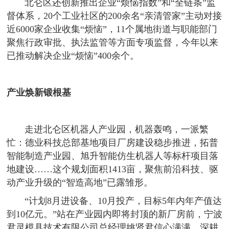
北仑区还创新推出企业“烦恼指数”和“全链条”监
督体系，20个工业社区的200余名“亲清管家”主动对接
近6000家企业收集“烦恼”，11个属地街道与职能部门
聚焦行政审批、执法监管等方面专项监督，今年以来
已推动解决企业“烦恼”400余个。
产业焕新锻根基
走进北仑区机器人产业园，机器轰鸣，一派繁
忙：德业科技总部基地项目厂房建设稳步推进，拓普
智能制造产业园、旭升智能仿生机器人等标杆项目落
地建设……这个规划面积1413亩，聚焦前沿科技、驱
动产业升级的“智造高地”已露雏形。
“计划8月进设备、10月投产，目标5年内年产值达
到10亿元。”站在产业园内即将封顶的新厂房前，宁波
君灵模具技术有限公司总经理姚贤君信心满满。深耕