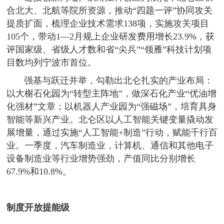
合北大、北航等院所资源，推动“四题一评”协同攻关
提质扩面，梳理企业技术需求138项，实施攻关项目
105个，带动1—2月规上企业研发费用增长23.9%，获
评国家级、省级人才数和省“尖兵”“领雁”科技计划项
目数均列宁波市首位。
强基与跃迁并举，勾勒出北仑扎实的产业布局：
以大榭石化园为“转型主阵地”，做深石化产业“优油增
化强材”文章；以机器人产业园为“强磁场”，培育具身
智能等新兴产业。北仑区以人工智能关键变量撬动发
展增量，通过实施“人工智能+制造”行动，赋能千行百
业。一季度，汽车制造业，计算机、通信和其他电子
设备制造业等行业增势强劲，产值同比分别增长
67.9%和10.8%。
制度开放提能级