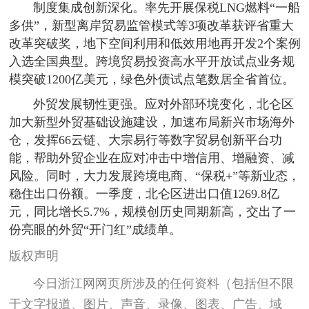
制度集成创新深化。率先开展保税LNG燃料“一船
多供”，新型离岸贸易监管模式等3项改革获评省重大
改革突破奖，地下空间利用和低效用地再开发2个案例
入选全国典型。跨境贸易投资高水平开放试点业务规
模突破1200亿美元，绿色外债试点笔数居全省首位。
外贸发展韧性更强。应对外部环境变化，北仑区
加大新型外贸基础设施建设，加速布局新兴市场海外
仓，发挥66云链、大宗易行等数字贸易创新平台功
能，帮助外贸企业在应对冲击中增信用、增融资、减
风险。同时，大力发展跨境电商、“保税+”等新业态，
稳住出口份额。一季度，北仑区进出口值1269.8亿
元，同比增长5.7%，规模创历史同期新高，交出了一
份亮眼的外贸“开门红”成绩单。
版权声明
今日浙江网网页所涉及的任何资料（包括但不限
于文字报道、图片、声音、录像、图表、广告、域