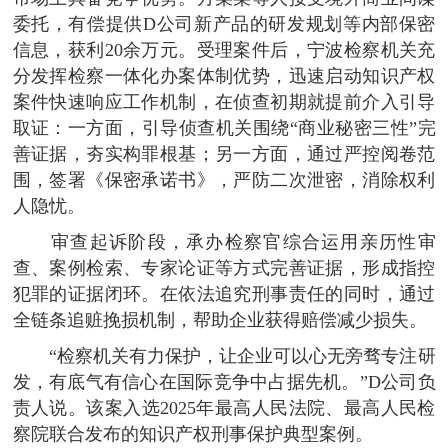
委托，有偿提供D公司新产品的研发规划等内部保密
信息，获利20余万元。受理案件后，宁波检察机关充
分发挥检察一体化办案体制优势，迅速启动知识产权
案件快速响应工作机制，在侦查初期就提前介入引导
取证：一方面，引导侦查机关围绕“商业秘密三性”完
善证据，夯实构罪根基；另一方面，通过严控阅卷范
围，签署《保密承诺书》，严防二次泄密，消除权利
人隐忧。
审查起诉阶段，承办检察官综合运用亲历性审
查、案例检索、专家论证等方式完善证据，形成指控
犯罪的证据闭环。在依法追究刑事责任的同时，通过
全链条追赃挽损机制，帮助企业获得赔偿减少损失。
“检察机关有力保护，让企业可以心无旁骛专注研
发，有底气有信心在国际竞争中占据先机。”D公司负
责人说。该案入选2025年最高人民法院、最高人民检
察院联合发布的知识产权刑事保护典型案例。