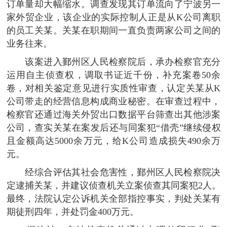
订单量却大幅缩水。调查发现其订单流向了宁波另一
家外贸企业，该企业的实际控制人正是从K公司离职
的员工关某。关某在职期间一直负责两家公司之间的
业务往来。
该案进入鄞州区人民检察院后，承办检察官充分
运用自主侦查权，调取书证近千份，补充案卷50余
卷，对相关鉴定意见进行实质性审查，认定关某从K
公司带走的经营信息构成商业秘密。在审查过程中，
检察官还通过海关外贸出口数据平台筛查出其他涉案
公司，查实关某在案发后还与同案犯“借壳”继续侵权
且金额高达5000余万元，给K公司造成损失490余万
元。
经综合评估其社会危害性，鄞州区人民检察院决
定逮捕关某，并建议侦查机关立案侦查其同案犯2人。
最终，法院认定公诉机关全部指控事实，判处关某有
期徒刑四年，并处罚金400万元。