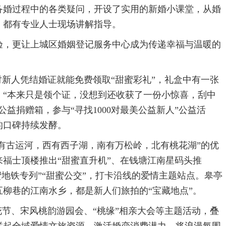
备婚过程中的各类疑问，开设了实用的新婚小课堂，从婚
，都有专业人士现场讲解指导。
验，更让上城区婚姻登记服务中心成为传递幸福与温暖的
对新人凭结婚证就能免费领取“甜蜜彩礼”，礼盒中有一张
。“本来只是领个证，没想到还收获了一份小惊喜，刮中
益捐赠箱，参与“寻找1000对最美公益新人”公益活
的口碑持续发酵。
东有古运河，西有西子湖，南有万松岭，北有桃花湖”的优
来福士顶楼推出“甜蜜直升机”、在钱塘江南星码头推
蜜地铁专列”“甜蜜公交”，打卡沿线的爱情主题站点。皋亭
柳巷的江南水乡，都是新人们旅拍的“宝藏地点”。
花节、宋风桃韵游园会、“桃缘”相亲大会等主题活动，叠