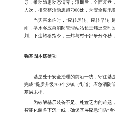
导，推动隐患动态清零；汛期后，全面复盘，系
人次，排查整治隐患超7000处，为安全度汛
当灾害来临时，“应转尽转、应转早转”是
雨，举水乡应急消防管理站站长王炜巡查时
判、下达转移指令，王炜与村干部争分夺秒，
强基固本练硬功
基层处于安全治理的前沿一线，守住基层
完成“提质升级700个乡镇（街道）应急消防
基层末梢。
为破解基层装备不足、处置乏力的难题，
智能化装备下沉一线，确保基层应急消防“看得