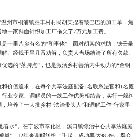
”温州市桐浦镇胜丰村村民胡某捏着皱巴巴的加工单，焦
当地一家鞋面针织加工厂拖欠了7万元加工费。
是十里八乡有名的“和事佬”。面对胡某的求助，钱壬呈
调解。经钱壬呈几番劝解，负责人当场结清了所有欠款。
优选的“落脚点”，也是激活乡村善治内生动力的“金钥
和价值追求，在每个共享法庭配备1名联系法官和1名庭
、行业专家、调解员的一线工作优势相结合，实行一般纠
，培养了一大批乡村“法治带头人”和调解工作“行家里
一池春水”。在宁波市奉化区，溪口镇综治中心共享法庭庭
舅”，12年来调解纠纷上千起，成功率达98.8%，群众