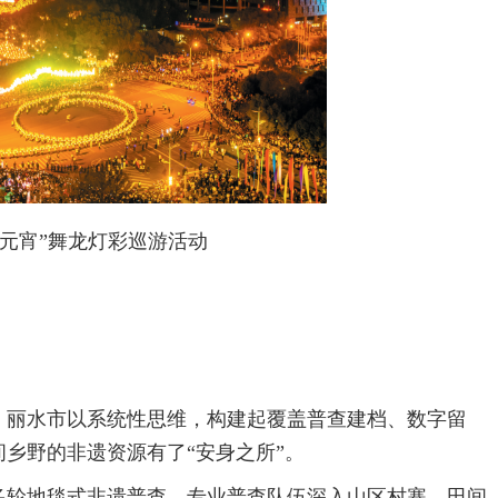
闹元宵”舞龙灯彩巡游活动
。丽水市以系统性思维，构建起覆盖普查建档、数字留
乡野的非遗资源有了“安身之所”。
多轮地毯式非遗普查。专业普查队伍深入山区村寨、田间