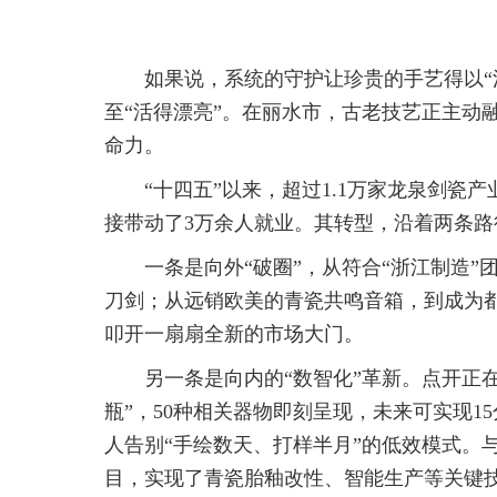
如果说，系统的守护让珍贵的手艺得以“
至“活得漂亮”。在丽水市，古老技艺正主动
命力。
“十四五”以来，超过1.1万家龙泉剑瓷
接带动了3万余人就业。其转型，沿着两条路
一条是向外“破圈”，从符合“浙江制造
刀剑；从远销欧美的青瓷共鸣音箱，到成为
叩开一扇扇全新的市场大门。
另一条是向内的“数智化”革新。点开正在
瓶”，50种相关器物即刻呈现，未来可实现1
人告别“手绘数天、打样半月”的低效模式。与
目，实现了青瓷胎釉改性、智能生产等关键技