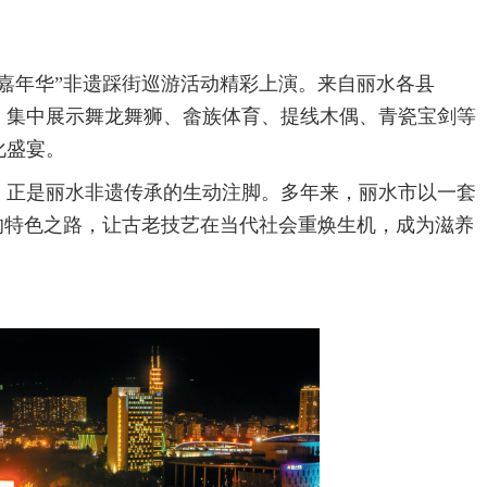
遗嘉年华”非遗踩街巡游活动精彩上演。来自丽水各县
，集中展示舞龙舞狮、畲族体育、提线木偶、青瓷宝剑等
化盛宴。
，正是丽水非遗传承的生动注脚。多年来，丽水市以一套
的特色之路，让古老技艺在当代社会重焕生机，成为滋养