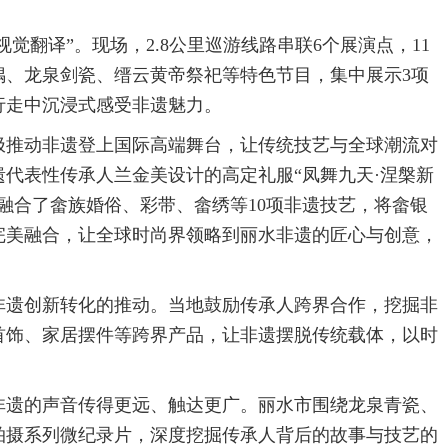
视觉翻译”。现场，2.8公里巡游线路串联6个展演点，11
木偶、龙泉剑瓷、缙云黄帝祭祀等特色节目，集中展示3项
行走中沉浸式感受非遗魅力。
极推动非遗登上国际高端舞台，让传统技艺与全球潮流对
代表性传承人兰金美设计的高定礼服“凤舞九天·涅槃新
融合了畲族婚俗、彩带、畲绣等10项非遗技艺，将畲银
完美融合，让全球时尚界领略到丽水非遗的匠心与创意，
非遗创新转化的推动。当地鼓励传承人跨界合作，挖掘非
首饰、家居摆件等跨界产品，让非遗摆脱传统载体，以时
非遗的声音传得更远、触达更广。丽水市围绕龙泉青瓷、
拍摄系列微纪录片，深度挖掘传承人背后的故事与技艺的