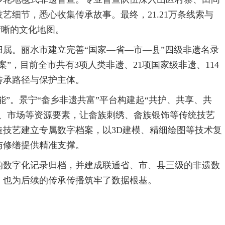
艺细节，悉心收集传承故事。最终，21.21万条线索与
清晰的文化地图。
属。丽水市建立完善“国家—省—市—县”四级非遗名录
”，目前全市共有3项人类非遗、21项国家级非遗、114
传承路径与保护主体。
能”。景宁“畲乡非遗共富”平台构建起“共护、共享、共
金、市场等资源要素，让畲族刺绣、畲族银饰等传统技艺
技艺建立专属数字档案，以3D建模、精细绘图等技术复
与修缮提供精准支撑。
目的数字化记录归档，并建成联通省、市、县三级的非遗数
，也为后续的传承传播筑牢了数据根基。