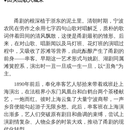
●田头山歌入城来
甬剧的根深植于浙东的泥土里。清朝时期，宁波
农民在劳作之余用七字四句山歌对唱解乏，质朴的歌
词伴着田间的清风飘散，这便是甬剧最初的雏形。后
来，在对山歌、唱新闻以及马灯班、花灯班的演唱过
程中，又吸收了苏滩等营养，由此酝酿产生了甬剧的
前身——串客。早期这一艺术形式与姚剧、湖剧同属
滩簧腔系，演出时一丑一旦或一生一旦，以“丑角”为
主。
1890年前后，奉化串客艺人邬拾来带着戏班赴上
海演出，在法租界小东门凤凰台和白鹤台两个茶楼献
艺，一炮而红。彼时上海云集了大量宁波商帮，一声
乡音便能勾起游子无限乡愁。此后，串客班在上海演
出渐多，艺人们突破原有剧目和曲调的束缚，尝试上
演剧情复杂、人物众多的时装大戏，推动了甬剧的现
代化转型。