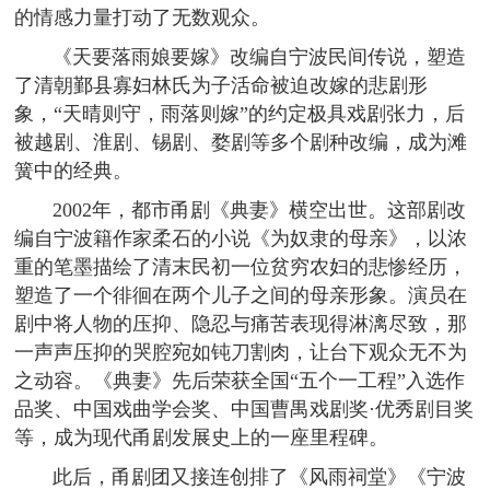
的情感力量打动了无数观众。
《天要落雨娘要嫁》改编自宁波民间传说，塑造
了清朝鄞县寡妇林氏为子活命被迫改嫁的悲剧形
象，“天晴则守，雨落则嫁”的约定极具戏剧张力，后
被越剧、淮剧、锡剧、婺剧等多个剧种改编，成为滩
簧中的经典。
2002年，都市甬剧《典妻》横空出世。这部剧改
编自宁波籍作家柔石的小说《为奴隶的母亲》，以浓
重的笔墨描绘了清末民初一位贫穷农妇的悲惨经历，
塑造了一个徘徊在两个儿子之间的母亲形象。演员在
剧中将人物的压抑、隐忍与痛苦表现得淋漓尽致，那
一声声压抑的哭腔宛如钝刀割肉，让台下观众无不为
之动容。《典妻》先后荣获全国“五个一工程”入选作
品奖、中国戏曲学会奖、中国曹禺戏剧奖·优秀剧目奖
等，成为现代甬剧发展史上的一座里程碑。
此后，甬剧团又接连创排了《风雨祠堂》《宁波