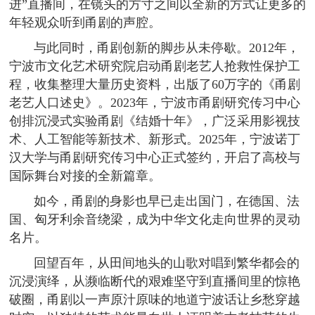
进”直播间，在镜头的方寸之间以全新的方式让更多的
年轻观众听到甬剧的声腔。
与此同时，甬剧创新的脚步从未停歇。2012年，
宁波市文化艺术研究院启动甬剧老艺人抢救性保护工
程，收集整理大量历史资料，出版了60万字的《甬剧
老艺人口述史》。2023年，宁波市甬剧研究传习中心
创排沉浸式实验甬剧《结婚十年》，广泛采用影视技
术、人工智能等新技术、新形式。2025年，宁波诺丁
汉大学与甬剧研究传习中心正式签约，开启了高校与
国际舞台对接的全新篇章。
如今，甬剧的身影也早已走出国门，在德国、法
国、匈牙利余音绕梁，成为中华文化走向世界的灵动
名片。
回望百年，从田间地头的山歌对唱到繁华都会的
沉浸演绎，从濒临断代的艰难坚守到直播间里的惊艳
破圈，甬剧以一声原汁原味的地道宁波话让乡愁穿越