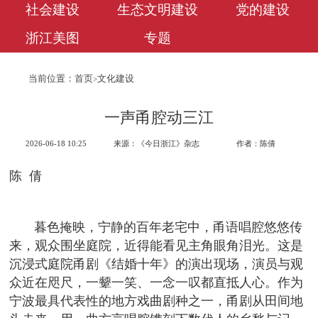
社会建设
生态文明建设
党的建设
浙江美图
专题
当前位置：
首页
文化建设
>
一声甬腔动三江
2026-06-18 10:25
来源：《今日浙江》杂志
作者：陈倩
陈 倩
暮色掩映，宁静的百年老宅中，甬语唱腔悠悠传
来，观众围坐庭院，近得能看见主角眼角泪光。这是
沉浸式庭院甬剧《结婚十年》的演出现场，演员与观
众近在咫尺，一颦一笑、一念一叹都直抵人心。作为
宁波最具代表性的地方戏曲剧种之一，甬剧从田间地