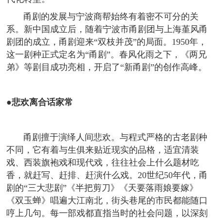
甬剧的发展与宁波商帮始终有着密不可分的关
系。新中国成立后，随着宁波市甬剧团与上海堇风甬
剧团的成立，甬剧迎来“双枝并茂”的局面。1950年，
这一剧种正式定名为“甬剧”。春风化雨之下，《两兄
弟》等剧目成功亮相，开启了“新甬剧”的创作高峰。
●悲欢离合话家常
甬剧擅于演绎人间悲欢。与程式严格的古老剧种
不同，它有着与生俱来贴近现实的品格，适宜清装
戏、西装旗袍戏和现代戏，往往社会上什么题材吃
香，就赶写、赶排、赶演什么戏。20世纪50年代，甬
剧的“三大悲剧”《半把剪刀》《天要落雨娘要嫁》
《双玉蝉》唱遍大江南北，街头巷尾的市民都能随口
哼上几句。每一部戏都直指当时的社会问题，以深刻