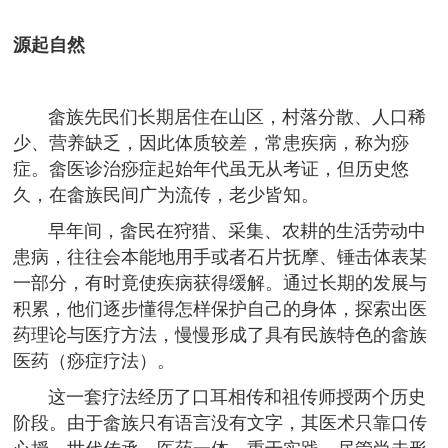
源起自然
畲族先民们长期居住在山区，村落分散、人口稀
少、营养缺乏，因此体质较差，常患疾病，称为痧
症。畲医诊治痧症起始年代虽无从考证，但历史悠
久，在畲族民间广为流传，老少皆知。
早年间，畲民在狩猎、采集、农耕的生活劳动中
患病，往往会本能地用手或者石片抚摩、锤击体表某
一部分，有时竟使疾病获得缓解。通过长期的发展与
积累，他们逐步懂得怎样保护自己的身体，探索出医
药理论与医疗方法，慢慢形成了具有民族特色的畲族
医药（痧症疗法）。
这一套疗法经历了口耳相传和祖传师授两个历史
阶段。由于畲族只有语言没有文字，其医术只靠口传