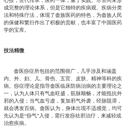
心授，世代传承，医药一体，重于实践。尽管尚未形
成完整的理论体系，但是它独特的疾病观、疾病分类
法和特殊疗法，体现了畲族医药的特色，为畲族人民
的保健和繁衍作出了积极的贡献，也丰富了中国医药
学的宝库。
技法精微
畲医痧症所包括的范围很广，几乎涉及和涵盖
内、外、妇、儿、骨伤、五官、皮肤、精神等科的疾
病。痧症理论是指导畲医临床防病治病的主要理论之
一，认为人体只有气血旺盛，筋脉顺畅，才能抵抗外
邪的入侵；当气血亏虚，复加邪气外袭，经脉阻滞，
就会诱发百病。畲医认为，身体出现不适感觉，均可
先认为是“痧气”入侵，需行发痧祛邪治疗，来减轻或
治愈疾病。