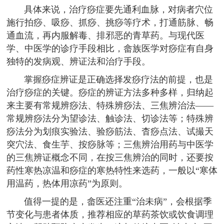
具体来说，治疗痧症要先通利血脉，对病者穴位
施行拍痧、吸痧、抓痧、挑痧等疗术，打通筋脉、畅
通血流，再内服解毒、排邪恶的青草药。与现代医
学、中医学的诊疗手段相比，畲族医学对痧症有自身
独特的发病观、辨证法和治疗手段。
掌握痧症辨证是正确选择发痧疗法的前提，也是
治疗痧症的关键。痧症的辨证方法多种多样，归纳起
来主要有常规辨痧法、特殊辨痧法、三焦辨治法——
常规辨痧法分为望诊法、触诊法、切诊法等；特殊辨
痧法分为划痕实验法、验痧筋法、杳痧点法、试撮天
突穴法、食生芋、按痧脉等；三焦辨治用药与中医学
的三焦辨证概念不同，在按三焦辨治的同时，还要按
药性寒热凉温和痧症的寒热特性来选药，一般以“寒体
用温药，热体用凉药”为原则。
值得一提的是，畲医还注重“治未病”，会根据季
节变化与患者体质，推荐相应的草药茶饮或饮食调理